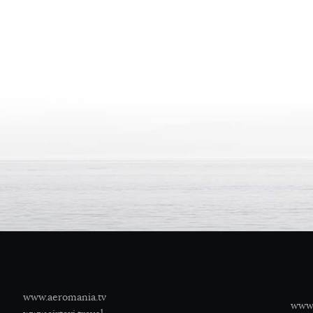
www.aeromania.tv
www.