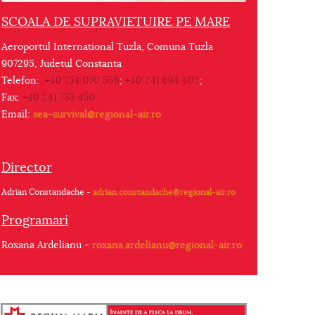
SCOALA DE SUPRAVIETUIRE PE MARE
Aeroportul International Tuzla, Comuna Tuzla
907295, Judetul Constanta
Telefon:
+40 754 070 558
;
+40 241 694 402
;
Fax:
+40 241 733 450
Email:
sea-survival@regional-air.ro
Director
Adrian Constandache -
adrian.constandache@regional-air.ro
Programari
Roxana Ardelianu -
roxana.ardelianu@regional-air.ro