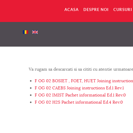
ACASA
DESPRE NOI
CURSUR
Va rugam sa descarcati si sa cititi cu atentie urmatoa
F OG 02 BOSIET , FOET, HUET Joining instructions
F OG 02 CAEBS Joining instructions Ed.1 Rev.1
F OG 02 IMIST Pachet informational Ed.1 Rev.0
F OG 02 H2S Pachet informational Ed.4 Rev.0