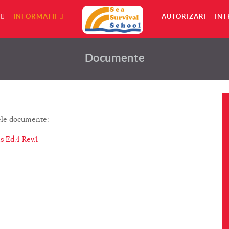
I
INFORMATII
AUTORIZARI
INT
Documente
rele documente:
 Ed.4 Rev.1